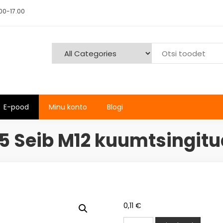
00-17.00
E-pood
Minu konto
Blogi
5 Seib M12 kuumtsingit
0,11
€