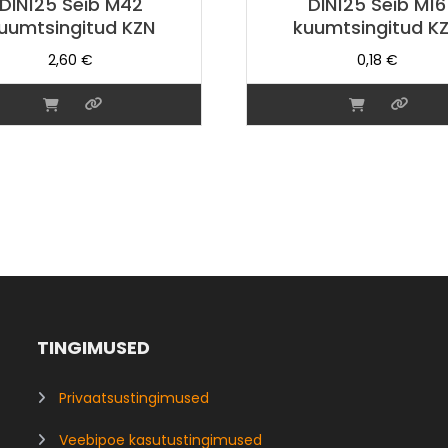
DIN125 Seib M42
DIN125 Seib M16
uumtsingitud KZN
kuumtsingitud K
2,60
€
0,18
€
TINGIMUSED
Privaatsustingimused
Veebipoe kasutustingimused