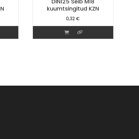
DIN125 Seib M18
ZN
kuumtsingitud KZN
0,32
€