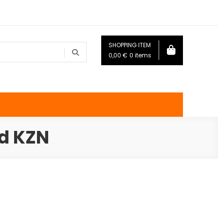
SHOPPING ITEM
0,00
€
0 items
ud KZN