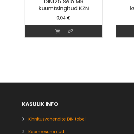
DIN125 Seib M8
kuumtsingitud KZN
k
0,04
€
KASULIK INFO
Kinnitusvahendite DIN tabel
Keermesammud