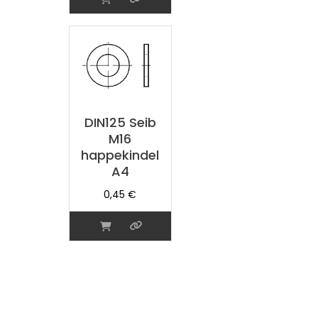
DIN125 Seib
M16
happekindel
A4
0,45
€