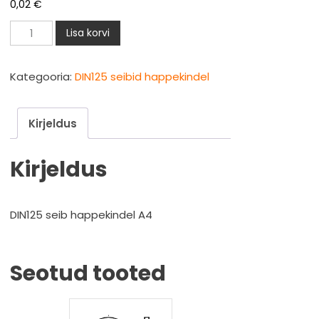
0,02
€
DIN125
Lisa korvi
Seib
M3
Kategooria:
DIN125 seibid happekindel
happekindel
A4
Kirjeldus
kogus
Kirjeldus
DIN125 seib happekindel A4
Seotud tooted