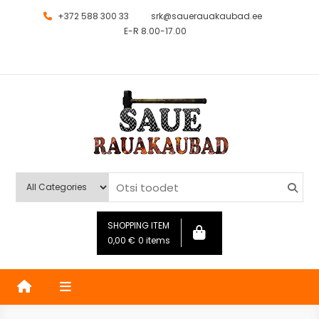
+372 588 300 33
srk@sauerauakaubad.ee
E-R 8.00-17.00
Saue Rauakaubad
Kauplus
SHOPPING ITEM
0,00
€
0 items