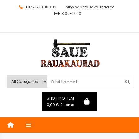
+372 588 300 33
srk@sauerauakaubad.ee
E-R 8.00-17.00
Saue Rauakaubad
Kauplus
SHOPPING ITEM
0,00
€
0 items