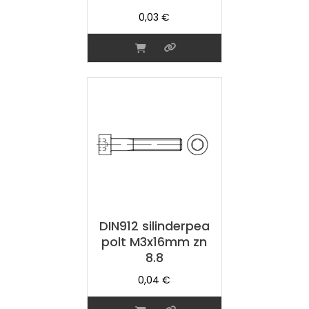
0,03
€
DIN912 silinderpea
polt M3x16mm zn
8.8
0,04
€