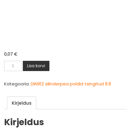
0,07
€
DIN912
Lisa korvi
silinderpea
polt
Kategooria:
DIN912 silinderpea poldid tsingitud 8.8
M3x40mm
zn
Kirjeldus
8.8
kogus
Kirjeldus