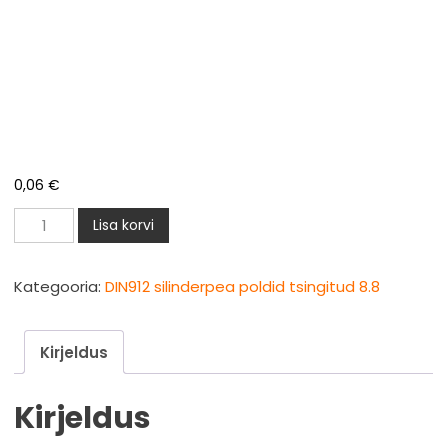
0,06
€
DIN912
Lisa korvi
silinderpea
polt
Kategooria:
DIN912 silinderpea poldid tsingitud 8.8
M4x40mm
zn
Kirjeldus
8.8
kogus
Kirjeldus