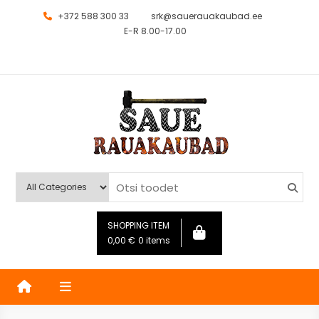
+372 588 300 33
srk@sauerauakaubad.ee
E-R 8.00-17.00
Saue Rauakaubad
Kauplus
SHOPPING ITEM
0,00
€
0 items