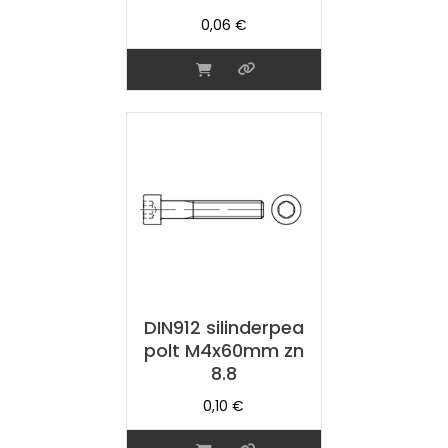
0,06
€
DIN912 silinderpea
polt M4x60mm zn
8.8
0,10
€