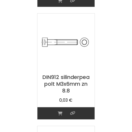
DIN912 silinderpea
polt M3x6mm zn
8.8
0,03
€