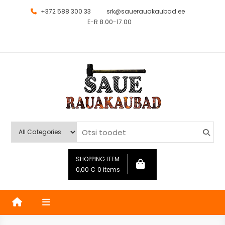
+372 588 300 33
srk@sauerauakaubad.ee
E-R 8.00-17.00
Saue Rauakaubad
Kauplus
SHOPPING ITEM
0,00
€
0 items