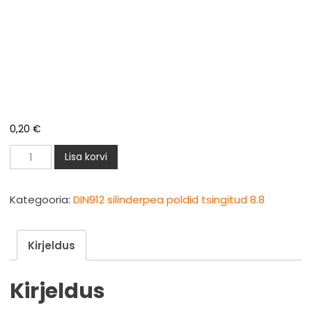
0,20
€
DIN912
Lisa korvi
silinderpea
polt
Kategooria:
DIN912 silinderpea poldid tsingitud 8.8
M8x45mm
zn
Kirjeldus
8.8
kogus
Kirjeldus