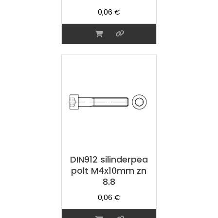
0,06
€
DIN912 silinderpea
polt M4x10mm zn
8.8
0,06
€