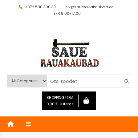
+372 588 300 33
srk@sauerauakaubad.ee
E-R 8.00-17.00
Saue Rauakaubad
Kauplus
SHOPPING ITEM
0,00
€
0 items