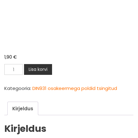
1,90
€
DIN931
Lisa korvi
polt
M20x70mm
Kategooria:
DIN931 osakeermega poldid tsingitud
osakeere
zn
Kirjeldus
8.8
kogus
Kirjeldus