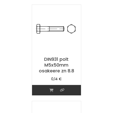
DIN931 polt
M5x50mm
osakeere zn 8.8
0,14
€