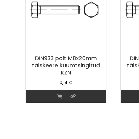
DIN933 polt M8x20mm
DI
täiskeere kuumtsingitud
täis
KZN
0,14
€