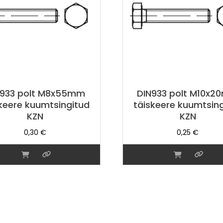
N933 polt M8x55mm
DIN933 polt M10x
keere kuumtsingitud
täiskeere kuumtsin
KZN
KZN
0,30
€
0,25
€