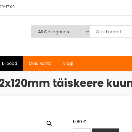
00-17.00
E-pood
Minu konto
Blogi
12x120mm täiskeere kuu
0,80
€