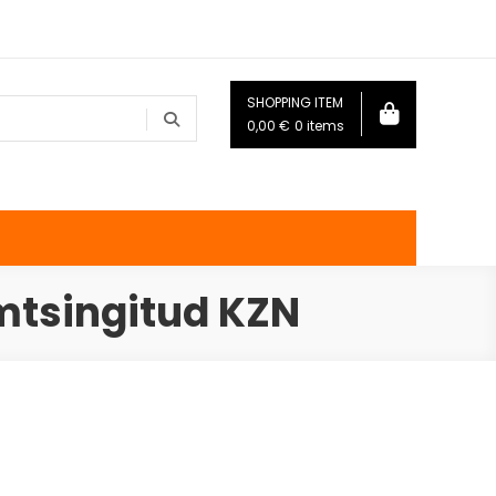
SHOPPING ITEM
0,00
€
0 items
mtsingitud KZN