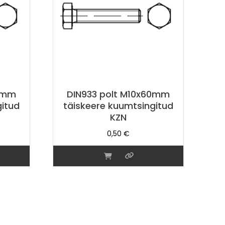
20mm
DIN933 polt M10x60mm
gitud
täiskeere kuumtsingitud
KZN
0,50
€