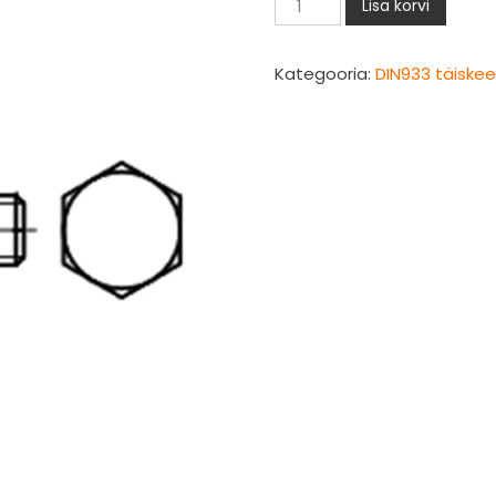
DIN933
Lisa korvi
polt
M12x120mm
Kategooria:
DIN933 täiske
täiskeere
kuumtsingitud
KZN
kogus