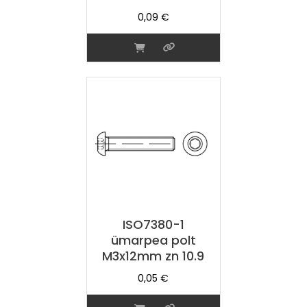
0,09
€
ISO7380-1
ümarpea polt
M3x12mm zn 10.9
0,05
€