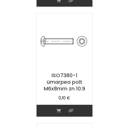
ISO7380-1
ümarpea polt
M6x8mm zn 10.9
0,10
€