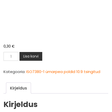
0,30
€
ISO7380-
Lisa korvi
1
ümarpea
Kategooria:
ISO7380-1 ümarpea poldid 10.9 tsingitud
polt
M10x40mm
Kirjeldus
zn
10.9
Kirjeldus
kogus