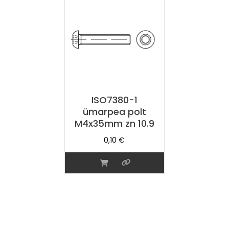
ISO7380-1
ümarpea polt
M4x35mm zn 10.9
0,10
€