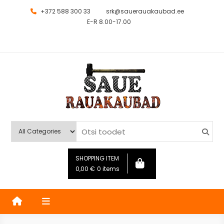
+372 588 300 33
srk@sauerauakaubad.ee
E-R 8.00-17.00
Saue Rauakaubad
Kauplus
SHOPPING ITEM
0,00
€
0 items