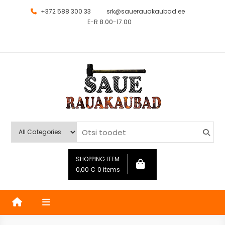
+372 588 300 33
srk@sauerauakaubad.ee
E-R 8.00-17.00
Saue Rauakaubad
Kauplus
SHOPPING ITEM
0,00
€
0 items