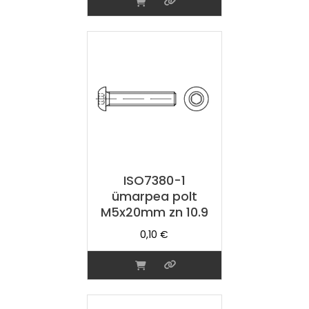
ISO7380-1
ümarpea polt
M5x20mm zn 10.9
0,10
€