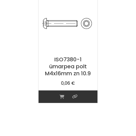
ISO7380-1
ümarpea polt
M4x16mm zn 10.9
0,06
€