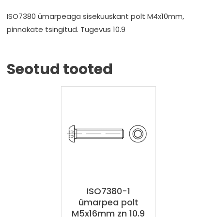
ISO7380 ümarpeaga sisekuuskant polt M4x10mm,
pinnakate tsingitud. Tugevus 10.9
Seotud tooted
ISO7380-1
ümarpea polt
M5x16mm zn 10.9