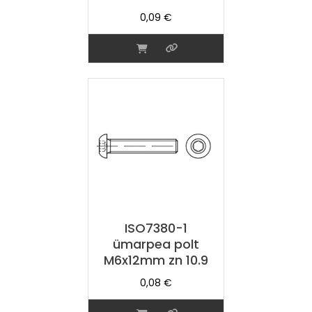
0,09
€
ISO7380-1
ümarpea polt
M6x12mm zn 10.9
0,08
€