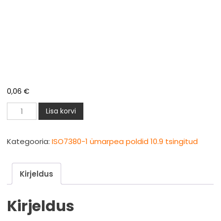
0,06
€
ISO7380-
Lisa korvi
1
ümarpea
Kategooria:
ISO7380-1 ümarpea poldid 10.9 tsingitud
polt
M4x10mm
Kirjeldus
zn
10.9
Kirjeldus
kogus