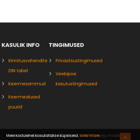
KASULIK INFO
TINGIMUSED
Kinnitusvahendite
Privaatsustingimused
DIN tabel
Veebipoe
Keermesammud
kasutustingimused
Keermealused
puurid
Meie kodulehel kasutatakse küpsiseid.
View more
Saue Rauakaubad OÜ | Tule 48, Saue, 76505 Harju maakond |