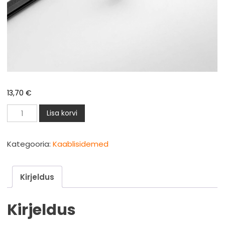
13,70
€
Kaabliside
Lisa korvi
7,6x450mm
must
Kategooria:
Kaablisidemed
100tk
kogus
Kirjeldus
Kirjeldus