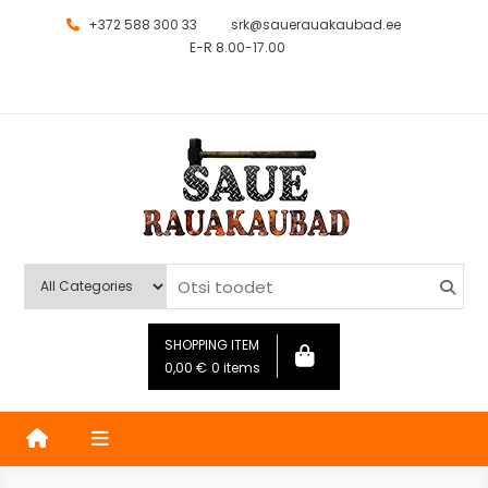
+372 588 300 33
srk@sauerauakaubad.ee
E-R 8.00-17.00
Saue Rauakaubad
Kauplus
SHOPPING ITEM
0,00
€
0 items