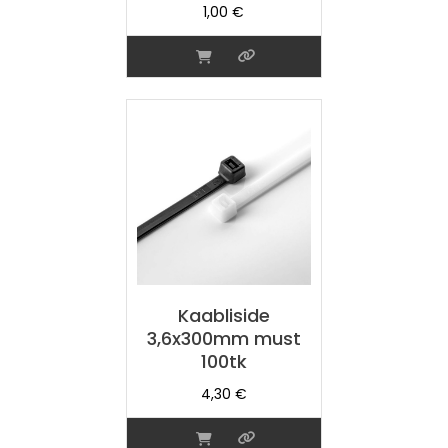
1,00
€
Kaabliside
3,6x300mm must
100tk
4,30
€