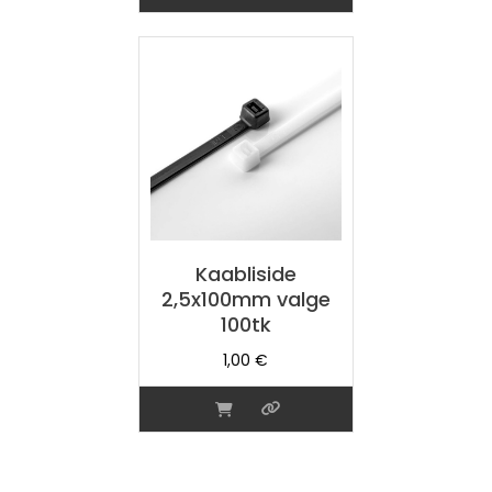
Kaabliside
2,5x100mm valge
100tk
1,00
€