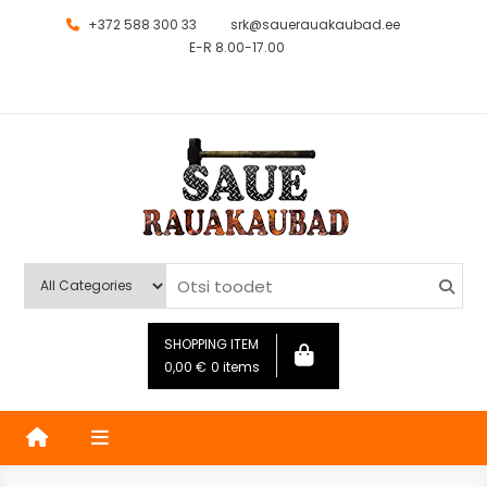
+372 588 300 33
srk@sauerauakaubad.ee
E-R 8.00-17.00
Saue Rauakaubad
Kauplus
SHOPPING ITEM
0,00
€
0 items