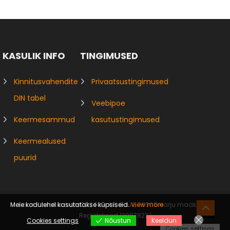
KASULIK INFO
TINGIMUSED
Kinnitusvahendite
Privaatsustingimused
DIN tabel
Veebipoe
Keermesammud
kasutustingimused
Keermealused
puurid
Meie kodulehel kasutatakse küpsiseid.
View more
Saue Rauakaubad OÜ | Tule 48, Saue, 76505 Harju maakond |
Registrikood 12987827 |
Cookies settings
Nõustun
Keeldun
Cookies settings