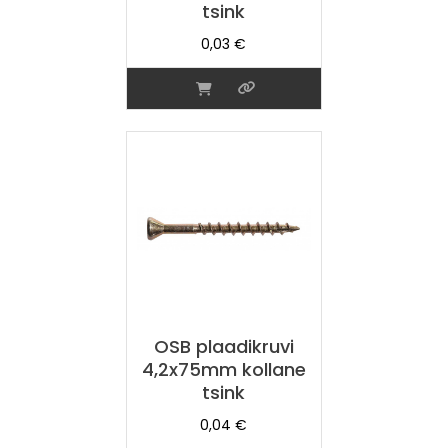
tsink
0,03
€
OSB plaadikruvi
4,2x75mm kollane
tsink
0,04
€