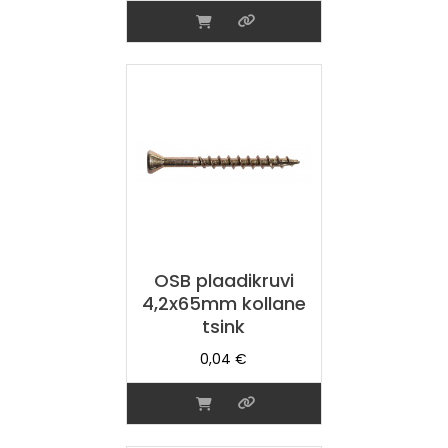
OSB plaadikruvi
4,2x65mm kollane
tsink
0,04
€