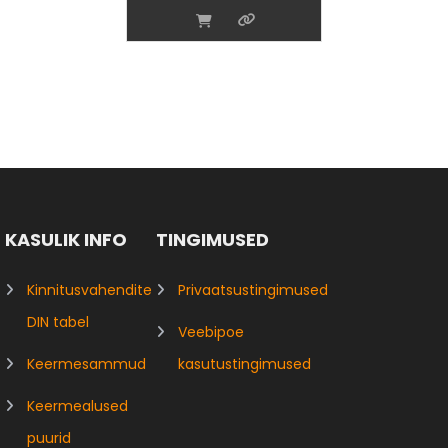
KASULIK INFO
TINGIMUSED
Kinnitusvahendite
Privaatsustingimused
DIN tabel
Veebipoe
Keermesammud
kasutustingimused
Keermealused
puurid