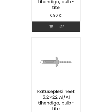
tihendiga, bulb-
tite
0,80
€
Katusepleki neet
5,2×22 Al/Al
tihendiga, bulb-
tite