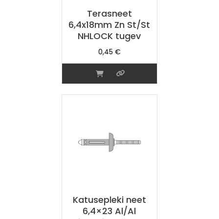
Terasneet
6,4x18mm Zn St/St
NHLOCK tugev
0,45
€
Katusepleki neet
6,4×23 Al/Al