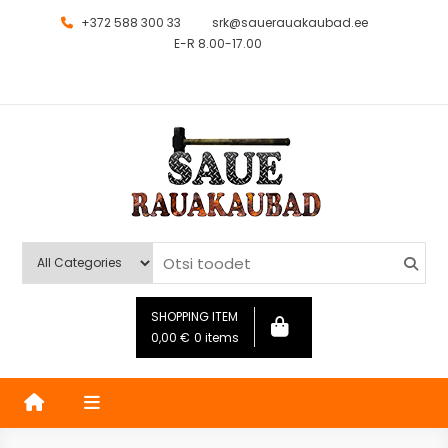
+372 588 300 33
srk@sauerauakaubad.ee
E-R 8.00-17.00
Saue Rauakaubad
Kauplus
SHOPPING ITEM
0,00
€
0 items