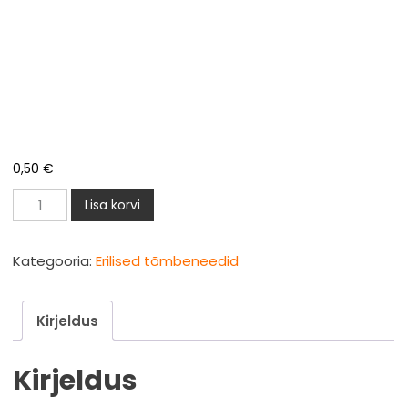
0,50
€
Terasneet
Lisa korvi
6,4x24mm
Zn
Kategooria:
Erilised tõmbeneedid
St/St
NHLOCK
Kirjeldus
tugev
kogus
Kirjeldus