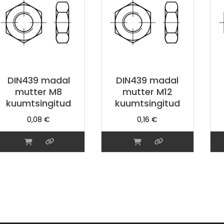
DIN439 madal
DIN439 madal
mutter M8
mutter M12
kuumtsingitud
kuumtsingitud
0,08
€
0,16
€