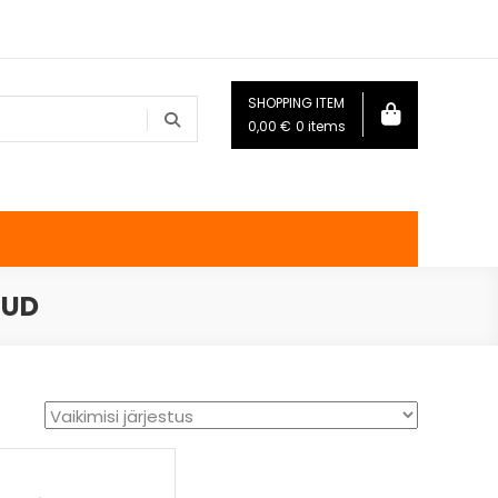
SHOPPING ITEM
0,00
€
0 items
TUD