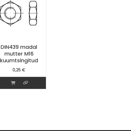
DIN439 madal
mutter M16
kuumtsingitud
0,25
€