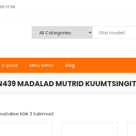
00-17.00
E-pood
Minu konto
Blogi
N439 MADALAD MUTRID KUUMTSINGI
vatakse kõik 3 tulemust