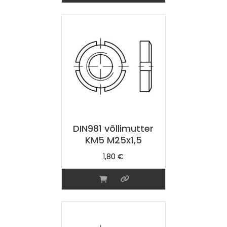
DIN981 võllimutter
KM5 M25x1,5
1,80
€