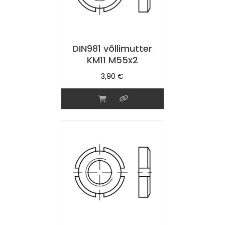
DIN981 võllimutter
KM11 M55x2
3,90
€