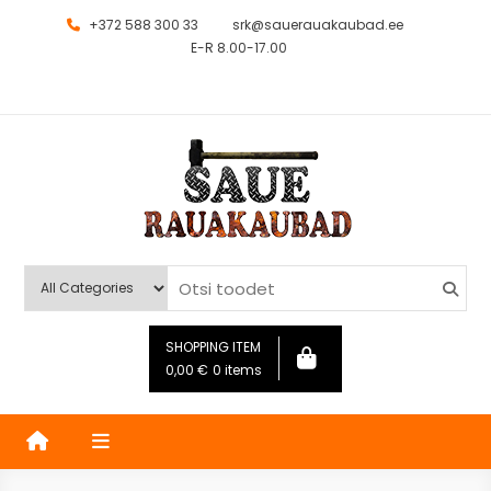
+372 588 300 33
srk@sauerauakaubad.ee
E-R 8.00-17.00
Saue Rauakaubad
Kauplus
SHOPPING ITEM
0,00
€
0 items