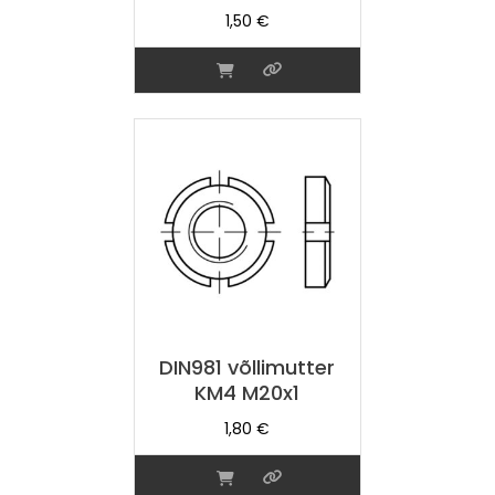
1,50
€
DIN981 võllimutter
KM4 M20x1
1,80
€