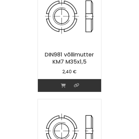
DIN981 võllimutter
KM7 M35x1,5
2,40
€