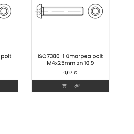
polt
ISO7380-1 ümarpea polt
9
M4x25mm zn 10.9
0,07
€