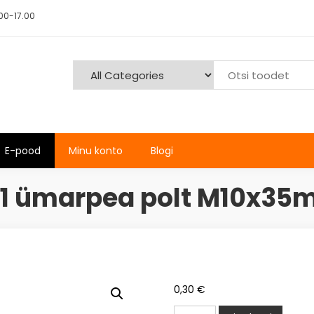
00-17.00
E-pood
Minu konto
Blogi
1 ümarpea polt M10x35m
0,30
€