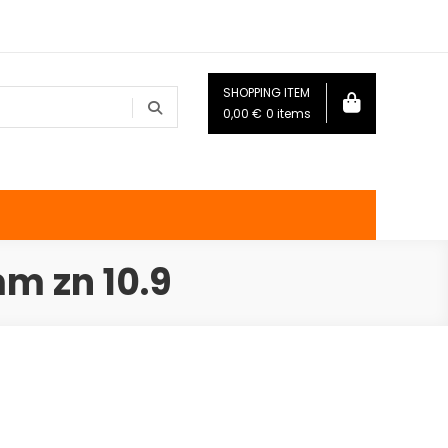
SHOPPING ITEM
0,00
€
0 items
m zn 10.9