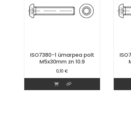
ISO7380-1 ümarpea polt
ISO
M5x30mm zn 10.9
0,10
€